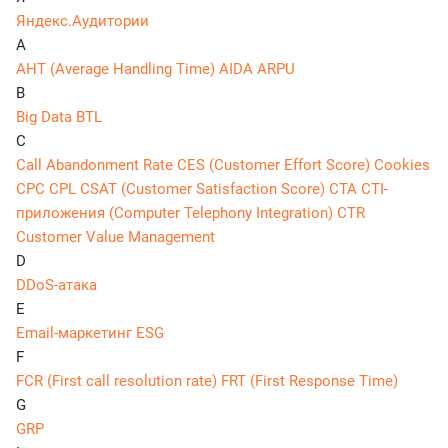
Яндекс.Аудитории
A
AHT (Average Handling Time)
AIDA
ARPU
B
Big Data
BTL
C
Call Abandonment Rate
CES (Customer Effort Score)
Cookies
CPC
CPL
CSAT (Customer Satisfaction Score)
CTA
CTI-
приложения (Computer Telephony Integration)
CTR
Customer Value Management
D
DDoS-атака
E
Email-маркетинг
ESG
F
FCR (First call resolution rate)
FRT (First Response Time)
G
GRP