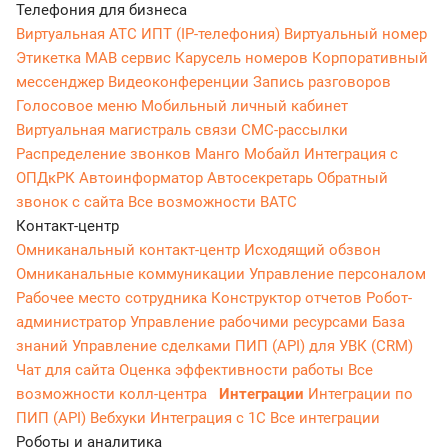
Телефония для бизнеса
Виртуальная АТС
ИПТ (IP-телефония)
Виртуальный номер
Этикетка
МАВ сервис
Карусель номеров
Корпоративный
мессенджер
Видеоконференции
Запись разговоров
Голосовое меню
Мобильный личный кабинет
Виртуальная магистраль связи
СМС-рассылки
Распределение звонков
Манго Мобайл
Интеграция с
ОПДкРК
Автоинформатор
Автосекретарь
Обратный
звонок с сайта
Все возможности ВАТС
Контакт-центр
Омниканальный контакт-центр
Исходящий обзвон
Омниканальные коммуникации
Управление персоналом
Рабочее место сотрудника
Конструктор отчетов
Робот-
администратор
Управление рабочими ресурсами
База
знаний
Управление сделками
ПИП (API) для УВК (CRM)
Чат для сайта
Оценка эффективности работы
Все
возможности колл-центра
Интеграции
Интеграции по
ПИП (API)
Вебхуки
Интеграция с 1С
Все интеграции
Роботы и аналитика