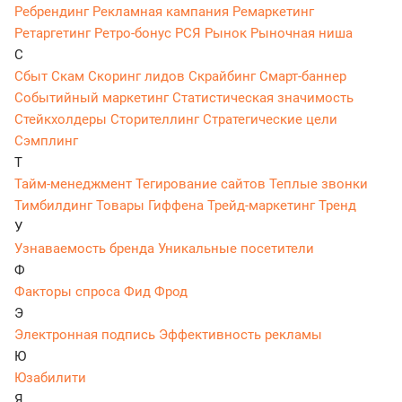
Ребрендинг
Рекламная кампания
Ремаркетинг
Ретаргетинг
Ретро-бонус
РСЯ
Рынок
Рыночная ниша
С
Сбыт
Скам
Скоринг лидов
Скрайбинг
Смарт-баннер
Событийный маркетинг
Статистическая значимость
Стейкхолдеры
Сторителлинг
Стратегические цели
Сэмплинг
Т
Тайм-менеджмент
Тегирование сайтов
Теплые звонки
Тимбилдинг
Товары Гиффена
Трейд-маркетинг
Тренд
У
Узнаваемость бренда
Уникальные посетители
Ф
Факторы спроса
Фид
Фрод
Э
Электронная подпись
Эффективность рекламы
Ю
Юзабилити
Я