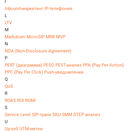
I
Inbound-маркетинг
IP-телефония
L
LTV
M
Markdown
MicroSIP
MRR
MVP
N
NDA (Non-Disclosure Agreement)
P
PERT (диаграмма)
PESO
PEST-анализ
PPA (Pay Per Action)
PPC (Pay Per Click)
Push-уведомления
Q
QoS
R
ROAS
ROI
ROMI
S
Service Level
SIP-транк
SKU
SMM
STEP-анализ
U
Up-sell
UTM-метки