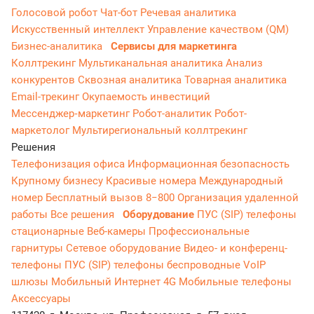
Голосовой робот
Чат-бот
Речевая аналитика
Искусственный интеллект
Управление качеством (QM)
Бизнес-аналитика
Сервисы для маркетинга
Коллтрекинг
Мультиканальная аналитика
Анализ
конкурентов
Сквозная аналитика
Товарная аналитика
Email-трекинг
Окупаемость инвестиций
Мессенджер‑маркетинг
Робот-аналитик
Робот-
маркетолог
Мультирегиональный коллтрекинг
Решения
Телефонизация офиса
Информационная безопасность
Крупному бизнесу
Красивые номера
Международный
номер
Бесплатный вызов 8−800
Организация удаленной
работы
Все решения
Оборудование
ПУС (SIP) телефоны
стационарные
Веб-камеры
Профессиональные
гарнитуры
Сетевое оборудование
Видео- и конференц-
телефоны
ПУС (SIP) телефоны беспроводные
VoIP
шлюзы
Мобильный Интернет 4G
Мобильные телефоны
Аксессуары