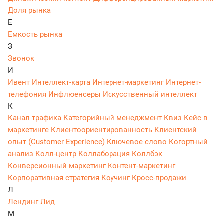
Доля рынка
Е
Емкость рынка
З
Звонок
И
Ивент
Интеллект-карта
Интернет-маркетинг
Интернет-
телефония
Инфлюенсеры
Искусственный интеллект
К
Канал трафика
Категорийный менеджмент
Квиз
Кейс в
маркетинге
Клиентоориентированность
Клиентский
опыт (Customer Experience)
Ключевое слово
Когортный
анализ
Колл-центр
Коллаборация
Коллбэк
Конверсионный маркетинг
Контент-маркетинг
Корпоративная стратегия
Коучинг
Кросс-продажи
Л
Лендинг
Лид
М