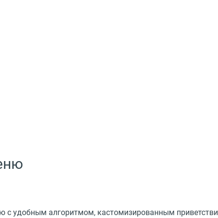
еню
ю с удобным алгоритмом, кастомизированным приветствие