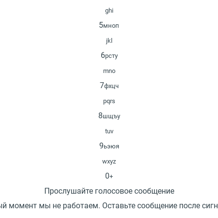
ghi
5
мноп
jkl
6
рсту
mno
7
фхцч
pqrs
8
шщъу
tuv
9
ьэюя
wxyz
0
+
Прослушайте голосовое сообщение
ый момент мы не работаем. Оставьте сообщение после сигн