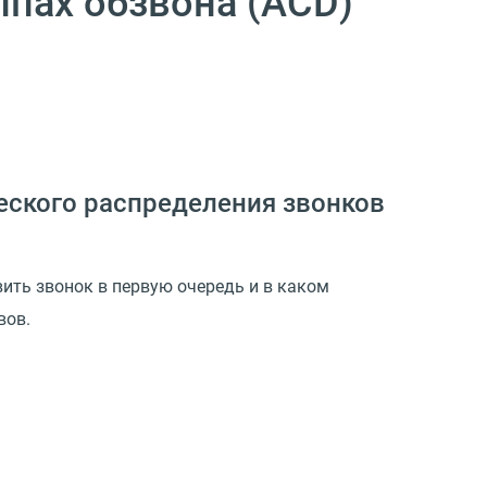
ппах обзвона (ACD)
еского распределения звонков
вить звонок в первую очередь и в каком
вов.